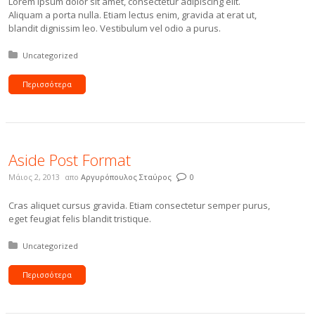
Lorem ipsum dolor sit amet, consectetur adipiscing elit.
Aliquam a porta nulla. Etiam lectus enim, gravida at erat ut,
blandit dignissim leo. Vestibulum vel odio a purus.
Δημοσιεύτηκε σε:
Uncategorized
Περισσότερα
Aside Post Format
Μάιος 2, 2013
απο
Αργυρόπουλος Σταύρος
0
Cras aliquet cursus gravida. Etiam consectetur semper purus,
eget feugiat felis blandit tristique.
Δημοσιεύτηκε σε:
Uncategorized
Περισσότερα