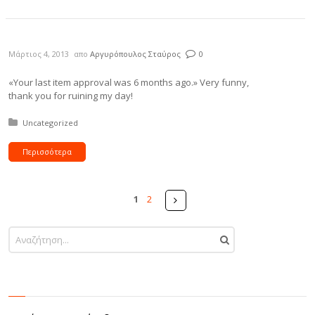
Μάρτιος 4, 2013
απο
Αργυρόπουλος Σταύρος
0
«Your last item approval was 6 months ago.» Very funny,
thank you for ruining my day!
Δημοσιεύτηκε σε:
Uncategorized
Περισσότερα
Σελίδες
Next
1
2