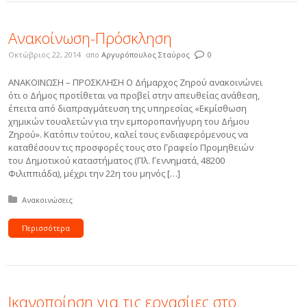
Ανακοίνωση-Πρόσκληση
Οκτώβριος 22, 2014
απο
Αργυρόπουλος Σταύρος
0
ΑΝΑΚΟΙΝΩΣΗ – ΠΡΟΣΚΛΗΣΗ Ο Δήμαρχος Ζηρού ανακοινώνει
ότι ο Δήμος προτίθεται να προβεί στην απευθείας ανάθεση,
έπειτα από διαπραγμάτευση της υπηρεσίας «Εκμίσθωση
χημικών τουαλετών για την εμποροπανήγυρη του Δήμου
Ζηρού». Κατόπιν τούτου, καλεί τους ενδιαφερόμενους να
καταθέσουν τις προσφορές τους στο Γραφείο Προμηθειών
του Δημοτικού καταστήματος (Πλ. Γεννηματά, 48200
Φιλιππιάδα), μέχρι την 22η του μηνός […]
Δημοσιεύτηκε σε:
Ανακοινώσεις
Περισσότερα
Ικανοποίηση για τις εργασίιες στο