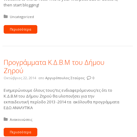
then start blogging!
Δημοσιεύτηκε σε:
Uncategorized
Περισσότερα
Προγράμματα Κ.Δ.Β.Μ του Δήμου
Ζηρού
Οκτώβριος 22, 2014
απο
Αργυρόπουλος Σταύρος
0
Ενημερώνουμε όλους τους/τις ενδιαφερόμενους/ες ότι το
Κ.Δ.Β.Μ του Δήμου Ζηρού θα υλοποιήσει για την
εκπαιδευτική περίοδο 2013 -2014 τα ακόλουθα προγράμματα
ΕΔΩ ΑΝΑΛΥΤΙΚΑ
Δημοσιεύτηκε σε:
Ανακοινώσεις
Περισσότερα