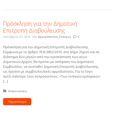
Πρόσκληση για την Δημοτική
Επιτροπή Διαβούλευσης
Οκτώβριος 22, 2014
απο
Αργυρόπουλος Σταύρος
0
Πρόσκληση για την Δημοτική Επιτροπή Διαβούλευσης
Σύμφωνα με το άρθρο 76 Ν.3852/2010, στο Δήμο Ζηρού και σε
διάστημα δύο μηνών από την εγκατάσταση των νέων
Δημοτικών Αρχών, θα πρέπει με απόφαση του Δημοτικού
Συμβουλίου, να συσταθεί Δημοτική Επιτροπή Διαβούλευσης,
ως όργανο με συμβουλευτικές αρμοδιότητες. Για το λόγο
αυτό, καλούμε τους εκπροσώπους : •Των τοπικών εμπορικών
[…]
Δημοσιεύτηκε σε:
Ανακοινώσεις
Περισσότερα