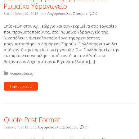
Ρωμαϊκο Υδραγωγείο
Σεπτέμβριος 22, 2014
απο
Αργυρόπουλος Σταύρος
0
Επίσκεψη στον Αγ. Γεώργιο και συγκεκριμένα στις εργασίες
που πραγματοποιούνται στο Ρωμαϊκό Υδραγωγείο της
Νικοπόλεως, ένα κολοσσαίο έργο της αρχαιότητας,
πραγματοποίησε ο Δήμαρχος Ζηρού κ. Γιολδάσης για να δει
από κοντά την πορεία των εργασιών. Ο κ. Γιολδάσης είχε την
ευκαιρία να συνομιλήσει από κοντά με τον Δ/ντή των
Βυζαντινων Αρχαιοτήτων κ. Ρίγηνο αλλά και […]
Δημοσιεύτηκε σε:
Ανακοινώσεις
Περισσότερα
Quote Post Format
Ιούλιος 1, 2013
απο
Αργυρόπουλος Σταύρος
0