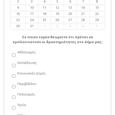
2
3
4
5
6
7
8
9
10
11
12
13
14
15
16
17
18
19
20
21
22
23
24
25
26
27
28
29
30
31
1
2
3
4
5
Σε ποιον τομέα θεωρείτε ότι πρέπει να
εμπλουτιστούν οι δραστηριότητες στο Δήμο μας;
Αθλητισμός
Εκπαίδευση
Κοινωνικές Δομές
Περιβάλλον
Πολιτισμός
Υγεία