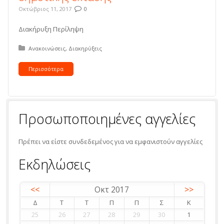
Οκτώβριος 11, 2017
0
Διακήρυξη Περίληψη
Δημοσιεύτηκε σε:
Ανακοινώσεις
Διακηρύξεις
Περισσότερα
Προσωποποιημένες αγγελίες
Πρέπει να είστε συνδεδεμένος για να εμφανιστούν αγγελίες
Εκδηλώσεις
<<
Οκτ 2017
>>
Δ
Τ
Τ
Π
Π
Σ
Κ
25
26
27
28
29
30
1