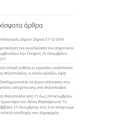
ρόσφατα άρθρα
σολογισμός Δήμου Ζηρού 31-12-2016
ρόσκληση για συνεδρίαση του Δημοτικού
υμβουλίου την Τετάρτη 25 Οκτωβρίου
017
την τελική ευθεία οι εργασίες ανάπλασης
ης Φιλιππιάδας, η οποία αλλάζει όψη!
λοκληρώνονται τα έργα επέκτασης του
ικτύου αποχέτευσης στη Φιλιππιάδα!.
τη Φιλιππιάδα από 21 έως 24 Οκτωβρίου
 τίμια κάρα του Αγίου Βησσαρίωνα. Το
άββατο 21 Οκτωβρίου στις 5 το απόγευμα
 τελετή υποδοχής στο Δημαρχείο.