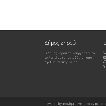
Δήμος Ζηρού
Ο Δήμος Ζηρού δημιούργησε αυτό
το Portal με χρηματοδότηση από
την Ευρωπαϊκή Ένωση.
4
Powered by infoδημ developed by morphi