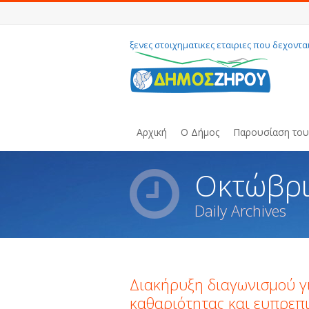
ξενες στοιχηματικες εταιριες που δεχοντα
Αρχική
Ο Δήμος
Παρουσίαση το
Οκτώβρι
Daily Archives
You are here:
Διακήρυξη διαγωνισμού γ
καθαριότητας και ευπρεπ