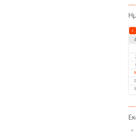
Ημ
Σε
Εκ