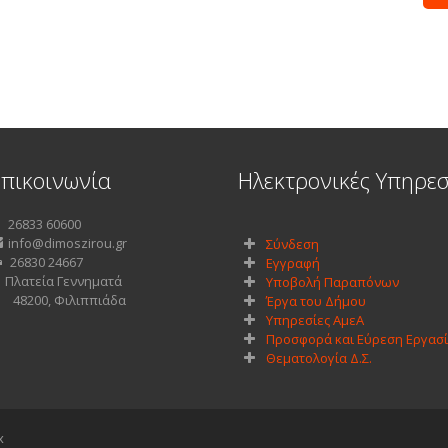
Επικοινωνία
Ηλεκτρονικές Υπηρεσ
26833 60600
info@dimoszirou.gr
Σύνδεση
26830 24667
Εγγραφή
Πλατεία Γεννηματά
Υποβολή Παραπόνων
8200, Φιλιππιάδα
Έργα του Δήμου
Υπηρεσίες ΑμεΑ
Προσφορά και Εύρεση Εργασί
Θεματολογία Δ.Σ.
x