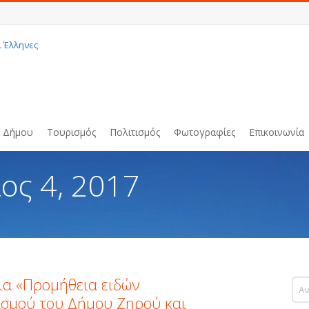
ι Έλληνες
υ Δήμου
Τουρισμός
Πολιτισμός
Φωτογραφίες
Επικοινωνία
ος 4, 2017
ια «Προμήθεια ειδών
ισμού του Δήμου Ζηρού και