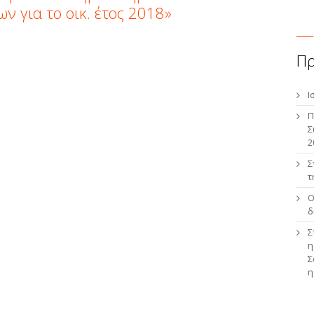
 για το οικ. έτος 2018»
Π
Ι
Π
Σ
2
Σ
τ
Ο
δ
Σ
η
Σ
η