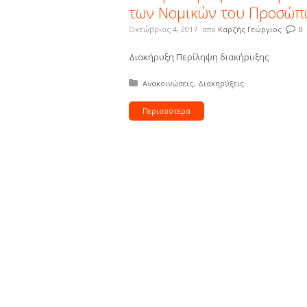
των Νομικών του Προσώπων
Οκτώβριος 4, 2017
απο
Καρζής Γεώργιος
0
Διακήρυξη Περίληψη διακήρυξης
Δημοσιεύτηκε σε:
Ανακοινώσεις
Διακηρύξεις
Περισσότερα