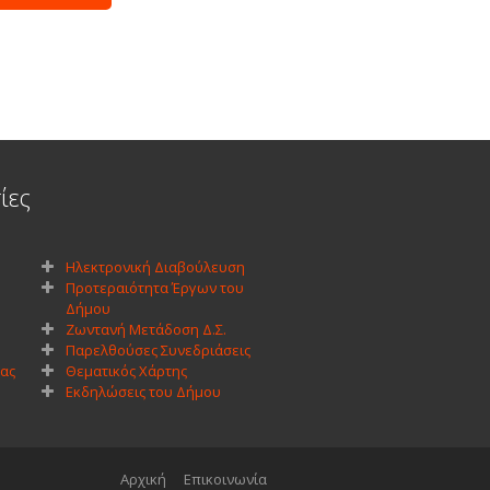
ίες
Ηλεκτρονική Διαβούλευση
Προτεραιότητα Έργων του
Δήμου
Ζωντανή Μετάδοση Δ.Σ.
Παρελθούσες Συνεδριάσεις
ας
Θεματικός Χάρτης
Εκδηλώσεις του Δήμου
Αρχική
Επικοινωνία