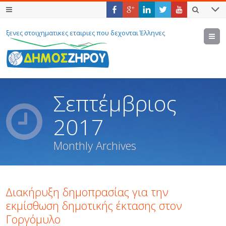
ξενες στοιχηματικες εταιριες που δεχονται Έλληνες
M
Σεπτέμβριος
2017
Monthly Archives
∆ιακήρυξη δηµοπρασίας για την
εκµίσθωση δηµοτικής έκτασης στον
Γοργόμυλο