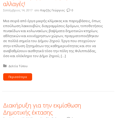
αλλαγές!
Σεπτέμβριος 14, 2017
απο
Καρζής Γεώργιος
0
Μια σειρά από έργα μικρής κλίμακας και παρεμβάσεις, όπως
επούλωση λακκουβών, διαγραμμίσεις δρόμων, τοποθετήσεις
πινακίδων και κολωνακίων, βαψίματα δημοτικών κτηρίων,
αθλητικών και κοινόχρηστων χώρων, πραγματοποιήθηκαν
σε πολλά σημεία του Δήμου Ζηρού. Έργα που στοχεύουν
στην επίλυση ζητημάτων της καθημερινότητας και στο να
αναβαθμίσουν αισθητικά τόσο την πόλη της Φιλιππιάδας,
όσο και ολόκληρο τον Δήμο Ζηρού, […]
Δημοσιεύτηκε σε:
Δελτία Τύπου
Περισσότερα
Διακήρυξη για την εκμίσθωση
Δημοτικής έκτασης