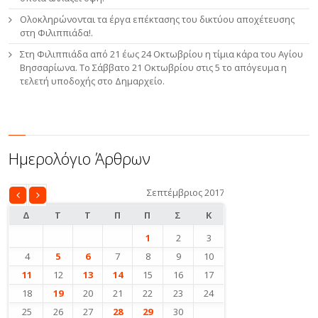
Ολοκληρώνονται τα έργα επέκτασης του δικτύου αποχέτευσης
στη Φιλιππιάδα!.
Στη Φιλιππιάδα από 21 έως 24 Οκτωβρίου η τίμια κάρα του Αγίου
Βησσαρίωνα. Το Σάββατο 21 Οκτωβρίου στις 5 το απόγευμα η
τελετή υποδοχής στο Δημαρχείο.
Ημερολόγιο Άρθρων
Σεπτέμβριος 2017
«
Οκτ
Αυγ
»
Δ
Τ
Τ
Π
Π
Σ
Κ
1
2
3
4
5
6
7
8
9
10
11
12
13
14
15
16
17
18
19
20
21
22
23
24
25
26
27
28
29
30