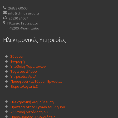
26833 60600
info@dimoszirou.gr
26830 24667
Πλατεία Γεννηματά
48200, Φιλιππιάδα
Ηλεκτρονικές Υπηρεσίες
Σύνδεση
Εγγραφή
Υποβολή Παραπόνων
Έργα του Δήμου
Υπηρεσίες ΑμεΑ
Προσφορά και Εύρεση Εργασίας
Θεματολογία Δ.Σ.
Ηλεκτρονική Διαβούλευση
Προτεραιότητα Έργων του Δήμου
Ζωντανή Μετάδοση Δ.Σ.
Παρελθούσες Συνεδριάσεις