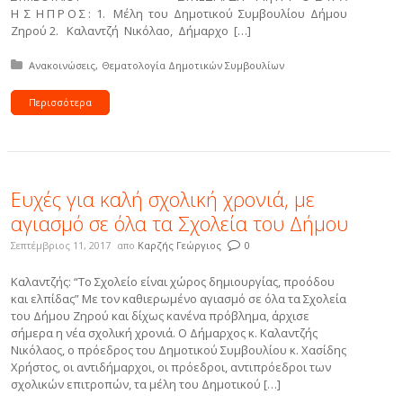
Η Σ Η Π Ρ Ο Σ : 1. Mέλη του Δημοτικού Συμβουλίου Δήμου
Ζηρού 2. Καλαντζή Νικόλαο, Δήμαρχο […]
Δημοσιεύτηκε σε:
Ανακοινώσεις
Θεματολογία Δημοτικών Συμβουλίων
Περισσότερα
Ευχές για καλή σχολική χρονιά, με
αγιασμό σε όλα τα Σχολεία του Δήμου
Σεπτέμβριος 11, 2017
απο
Καρζής Γεώργιος
0
Καλαντζής: “Το Σχολείο είναι χώρος δημιουργίας, προόδου
και ελπίδας” Με τον καθιερωμένο αγιασμό σε όλα τα Σχολεία
του Δήμου Ζηρού και δίχως κανένα πρόβλημα, άρχισε
σήμερα η νέα σχολική χρονιά. Ο Δήμαρχος κ. Καλαντζής
Νικόλαος, ο πρόεδρος του Δημοτικού Συμβουλίου κ. Χασίδης
Χρήστος, οι αντιδήμαρχοι, οι πρόεδροι, αντιπρόεδροι των
σχολικών επιτροπών, τα μέλη του Δημοτικού […]