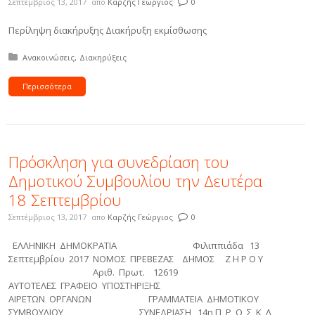
Σεπτέμβριος 13, 2017
απο
Καρζής Γεώργιος
0
Περίληψη διακήρυξης Διακήρυξη εκμίσθωσης
Δημοσιεύτηκε σε:
Ανακοινώσεις
Διακηρύξεις
Περισσότερα
Πρόσκληση για συνεδρίαση του
Δημοτικού Συμβουλίου την Δευτέρα
18 Σεπτεμβρίου
Σεπτέμβριος 13, 2017
απο
Καρζής Γεώργιος
0
ΕΛΛΗΝΙΚΗ ΔΗΜΟΚΡΑΤΙΑ Φιλιππιάδα 13
Σεπτεμβρίου 2017 ΝΟΜΟΣ ΠΡΕΒΕΖΑΣ ΔΗΜΟΣ Ζ Η Ρ Ο Υ
Αριθ. Πρωτ. 12619
ΑΥΤΟΤΕΛΕΣ ΓΡΑΦΕΙΟ ΥΠΟΣΤΗΡΙΞΗΣ
ΑΙΡΕΤΩΝ ΟΡΓΑΝΩΝ ΓΡΑΜΜΑΤΕΙΑ ΔΗΜΟΤΙΚΟΥ
ΣΥΜΒΟΥΛΙΟΥ ΣΥΝΕΔΡΙΑΣΗ 14η Π Ρ Ο Σ Κ Λ