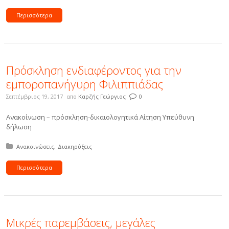
Περισσότερα
Πρόσκληση ενδιαφέροντος για την
εμποροπανήγυρη Φιλιππιάδας
Σεπτέμβριος 19, 2017
απο
Καρζής Γεώργιος
0
Ανακοίνωση – πρόσκληση-δικαιολογητικά Αίτηση Υπεύθυνη
δήλωση
Δημοσιεύτηκε σε:
Ανακοινώσεις
Διακηρύξεις
Περισσότερα
Μικρές παρεμβάσεις, μεγάλες