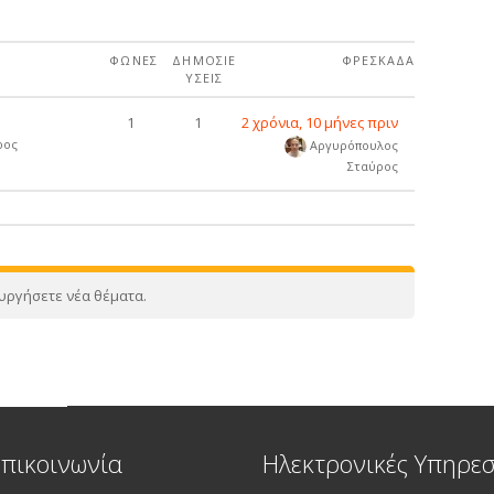
ΦΩΝΈΣ
ΔΗΜΟΣΙΕ
ΦΡΕΣΚΆΔΑ
ΎΣΕΙΣ
1
1
2 χρόνια, 10 μήνες πριν
ρος
Αργυρόπουλος
Σταύρος
ουργήσετε νέα θέματα.
Επικοινωνία
Ηλεκτρονικές Υπηρεσ