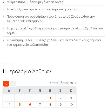
Μικρές παρεμβάσεις μεγάλες αλλαγές!
Διακήρυξη για την εκμίσθωση Δημοτικής έκτασης
Πρόσκληση για συνεδρίαση του Δημοτικού Συμβουλίου την
Δευτέρα 18 Σεπτεμβρίου
Ευχές για καλή σχολική χρονιά, με αγιασμό σε όλα τα Σχολεία του
Δήμου
Συνάντηση με διευθυντές Σχολείων και εκπαιδευτικούς σήμερα
στο Δημαρχείο Φιλιππιάδας
Ημερολόγιο Άρθρων
Σεπτέμβριος 2017
«
Αυγ
Δ
Τ
Τ
Π
Π
Σ
Κ
1
2
3
4
5
6
7
8
9
10