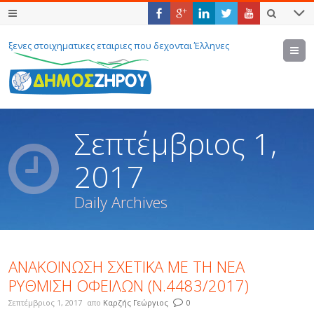
ξενες στοιχηματικες εταιριες που δεχονται Έλληνες
M
Σεπτέμβριος 1,
2017
Daily Archives
ΑΝΑΚΟΙΝΩΣΗ ΣΧΕΤΙΚΑ ΜΕ ΤΗ ΝΕΑ
ΡΥΘΜΙΣΗ ΟΦΕΙΛΩΝ (Ν.4483/2017)
Σεπτέμβριος 1, 2017
απο
Καρζής Γεώργιος
0