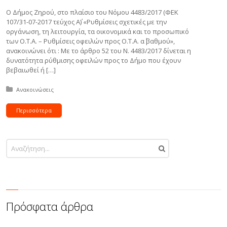
Ο Δήμος Ζηρού, στo πλαίσιo του Νόμου 4483/2017 (ΦΕΚ
107/31-07-2017 τεύχος Α΄) «Ρυθμίσεις σχετικές με την
οργάνωση, τη λειτουργία, τα οικονομικά και το προσωπικό
των Ο.Τ.Α. – Ρυθμίσεις οφειλών προς Ο.Τ.Α. α΄ βαθμού»,
ανακοινώνει ότι : Με το άρθρο 52 του Ν. 4483/2017 δίνεται η
δυνατότητα ρύθμισης οφειλών προς το Δήμο που έχουν
βεβαιωθεί ή […]
Δημοσιεύτηκε σε:
Ανακοινώσεις
Περισσότερα
Πρόσφατα άρθρα