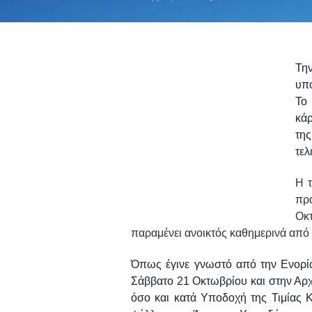
You are here:
Την
υπο
Το 
κάρ
της
τελ
Η τ
προ
Οκ
παραμένει ανοικτός καθημερινά από τι
Όπως έγινε γνωστό από την Ενορί
Σάββατο 21 Οκτωβρίου και στην Αρχ
όσο και κατά Υποδοχή της Τιμίας 