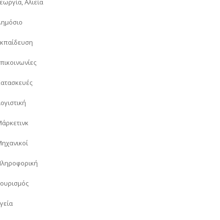
εωργία, Αλιεία
Δημόσιο
Εκπαίδευση
Επικοινωνίες
Κατασκευές
Λογιστική
Μάρκετινκ
Μηχανικοί
Πληροφορική
Τουρισμός
Υγεία