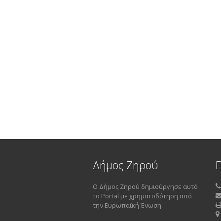
Δήμος Ζηρού
Ο Δήμος Ζηρού δημιούργησε αυτό
το Portal με χρηματοδότηση από
την Ευρωπαϊκή Ένωση.