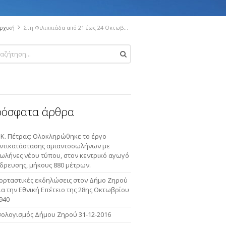
ρχική
Στη Φιλιππιάδα από 21 έως 24 Οκτωβρίου η τίμια κάρα του Αγίου Βησσαρίωνα. Το Σάββατο 21 Οκτωβρίου στις 5 το απόγευμα η τελετή υποδοχής στο Δημαρχείο.
ρόσφατα άρθρα
.Κ. Πέτρας: Ολοκληρώθηκε το έργο
ντικατάστασης αμιαντοσωλήνων με
ωλήνες νέου τύπου, στον κεντρικό αγωγό
δρευσης, μήκους 880 μέτρων.
ορταστικές εκδηλώσεις στον Δήμο Ζηρού
ια την Εθνική Επέτειο της 28ης Οκτωβρίου
940
σολογισμός Δήμου Ζηρού 31-12-2016