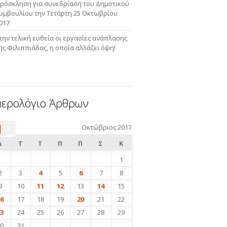
ρόσκληση για συνεδρίαση του Δημοτικού
υμβουλίου την Τετάρτη 25 Οκτωβρίου
017
την τελική ευθεία οι εργασίες ανάπλασης
ης Φιλιππιάδας, η οποία αλλάζει όψη!
ερολόγιο Άρθρων
Οκτώβριος 2017
«
π
Δ
Τ
Τ
Π
Π
Σ
Κ
1
2
3
4
5
6
7
8
9
10
11
12
13
14
15
16
17
18
19
20
21
22
23
24
25
26
27
28
29
30
31