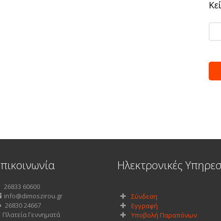
Κε
Επικοινωνία
Ηλεκτρονικές Υπηρεσ
26833 60600
info@dimoszirou.gr
Σύνδεση
26830 24667
Εγγραφή
Πλατεία Γεννηματά
Υποβολή Παραπόνων