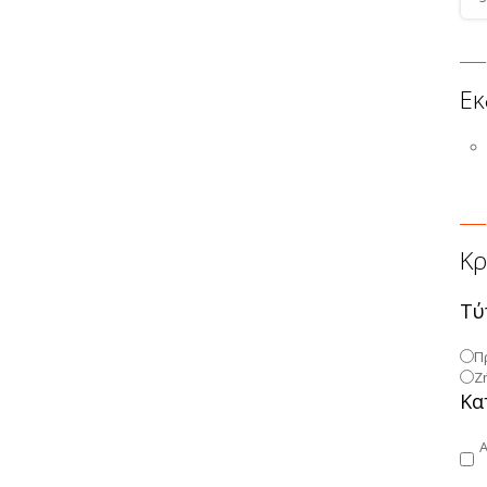
Εκ
Κρ
Τύ
Π
Ζ
Κα