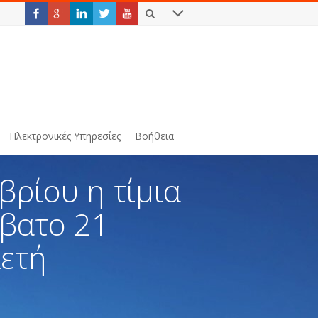
Ηλεκτρονικές Υπηρεσίες
Βοήθεια
βρίου η τίμια
ββατο 21
λετή