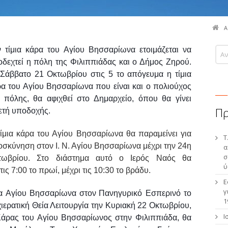
Α
 τίμια κάρα του Αγίου Βησσαρίωνα ετοιμάζεται να
δεχτεί η πόλη της Φιλιππιάδας και ο Δήμος Ζηρού.
Σάββατο 21 Οκτωβρίου στις 5 το απόγευμα η τίμια
α του Αγίου Βησσαρίωνα που είναι και ο πολιούχος
 πόλης, θα αφιχθεί στο Δημαρχείο, όπου θα γίνει
Π
ετή υποδοχής.
ίμια κάρα του Αγίου Βησσαρίωνα θα παραμείνει για
Τ
σκύνηση στον Ι. Ν. Αγίου Βησσαρίωνα μέχρι την 24η
α
σ
τωβρίου. Στο διάστημα αυτό ο Ιερός Ναός θα
ύ
ς 7:00 το πρωί, μέχρι τις 10:30 το βράδυ.
Ε
γ
α Αγίου Βησσαρίωνα στον
Πανηγυρικό Εσπερινό το
1
ιερατική Θεία Λειτουργία την Κυριακή 22 Οκτωβρίου,
Ι
Κάρας του Αγίου Βησσαρίωνος στην Φιλιππιάδα, θα