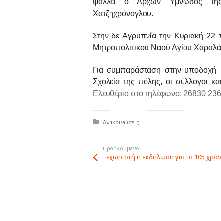
ψάλλει ο Άρχων Υμνωδός της
Χατζηχρόνογλου.
Στην δε Αγρυπνία την Κυριακή 22
Μητροπολιτικού Ναού Αγίου Χαραλά
Για συμπαράσταση στην υποδοχή κ
Σχολεία της πόλης, οι σύλλογοι και
Ελευθέριο στο τηλέφωνο: 26830 236
Δημοσιεύτηκε σε:
Ανακοινώσεις
Προηγούμενο: