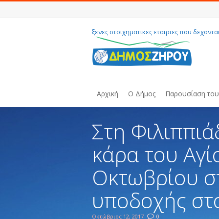
ξενες στοιχηματικες εταιριες που δεχοντα
Αρχική
Ο Δήμος
Παρουσίαση το
Στη Φιλιππιά
κάρα του Αγί
Οκτωβρίου στ
υποδοχής στ
Οκτώβριος 12, 2017
0