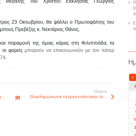
 Μεγάλης Του Χριστού Εκκλησίας Γεώργιος
Π
Σ
2
 προς 23 Οκτωβρίου, θα ψάλλει ο Πρωτοψάλτης του
Σ
τ
μπους Πρεβέζης κ. Νεκτάριος Θάνος.
αι παραμονή της τίμιας κάρας στη Φιλιππιάδα, τα
 οι φορείς
μπορούν να επικοινωνούν με τον πάτερ
74.
Ημ
Σε
Επόμενο:
Ξεχωριστή η εκδήλωση για τα 105 χρόνια από την απελευθέρωση της Φιλιππιάδας. Πρωταγωνιστές μαθητές και εκπαιδευτικοί.
Ολοκληρώνονται τα έργα επέκτασης του δικτύου αποχέτευσης στη Φιλιππιάδα!.
Όλα τα άρθρα