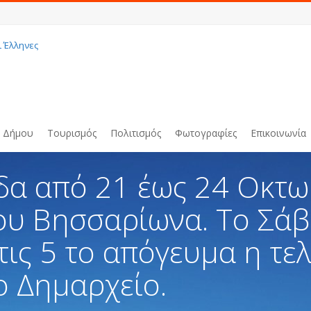
ι Έλληνες
υ Δήμου
Τουρισμός
Πολιτισμός
Φωτογραφίες
Επικοινωνία
δα από 21 έως 24 Οκτω
ου Βησσαρίωνα. Το Σά
ις 5 το απόγευμα η τε
ο Δημαρχείο.