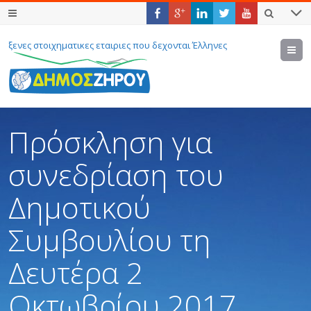
ξενες στοιχηματικες εταιριες που δεχονται Έλληνες
M
Πρόσκληση για
συνεδρίαση του
Δημοτικού
Συμβουλίου τη
Δευτέρα 2
Οκτωβρίου 2017