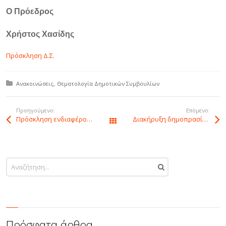
Ο Πρόεδρος
Χρήστος Χασίδης
Πρόσκληση Δ.Σ.
Δημοσιεύτηκε σε:
Ανακοινώσεις
Θεματολογία Δημοτικών Συμβουλίων
Προηγούμενο:
Επόμενο:
Πρόσκληση ενδιαφέροντος για την εμποροπανήγυρη Φιλιππιάδας
∆ιακήρυξη δηµοπρασίας για την εκµίσθωση δηµοτικής έκτασης στα Μελιανά
Όλα τα άρθρα
Πρόσφατα άρθρα