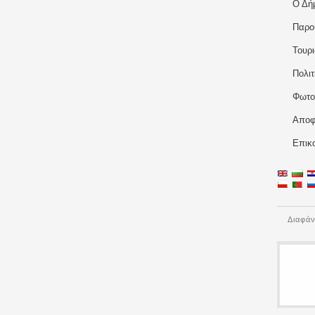
Ο Δή
Παρο
Τουρ
Πολιτ
Φωτο
Αποφ
Επικ
Διαφάν