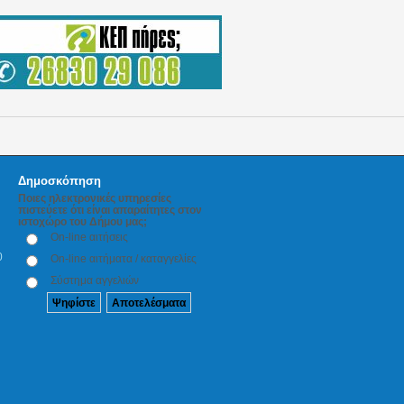
Δημοσκόπηση
Ποιες ηλεκτρονικές υπηρεσίες
πιστεύετε ότι είναι απαραίτητες στον
ιστοχώρο του Δήμου μας;
On-line αιτήσεις
0
On-line αιτήματα / καταγγελίες
Σύστημα αγγελιών