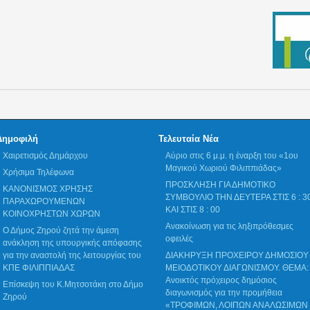
Δημοφιλή
Τελευταία Νέα
Χαιρετισμός Δημάρχου
Αύριο στις 6 μ.μ. η έναρξη του «1ου
Μαγικού Χωριού Φιλιππιάδας»
Χρήσιμα Τηλέφωνα
ΠΡΟΣΚΛΗΣΗ ΓΙΑ ΔΗΜΟΤΙΚΟ
ΚΑΝΟΝΙΣΜΟΣ ΧΡΗΣΗΣ
ΣΥΜΒΟΥΛΙΟ ΤΗΝ ΔΕΥΤΕΡΑ ΣΤΙΣ 6 : 3
ΠΑΡΑΧΩΡΟΥΜΕΝΩΝ
ΚΑΙ ΣΤΙΣ 8 : 00
ΚΟΙΝΟΧΡΗΣΤΩΝ ΧΩΡΩΝ
Ανακοίνωση για τις ληξιπρόθεσμες
Ο Δήμος Ζηρού ζητά την άμεση
οφειλές
ανάκληση της υπουργικής απόφασης
για την αναστολή της λειτουργίας του
ΔΙΑΚΗΡΥΞΗ ΠΡΟΧΕΙΡΟΥ ΔΗΜΟΣΙΟΥ
ΚΠΕ ΦΙΛΙΠΠΙΑΔΑΣ
ΜΕΙΟΔΟΤΙΚΟΥ ΔΙΑΓΩΝΙΣΜΟΥ. ΘΕΜΑ:
Ανοικτός πρόχειρος δημόσιος
Επίσκεψη του Κ.Μητσοτάκη στο Δήμο
διαγωνισμός για την προμήθεια
Ζηρού
«ΤΡΟΦΙΜΩΝ, ΛΟΙΠΩΝ ΑΝΑΛΩΣΙΜΩΝ