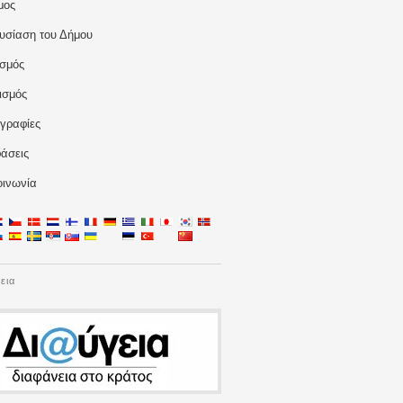
μος
υσίαση του Δήμου
ισμός
ισμός
γραφίες
άσεις
οινωνία
εια