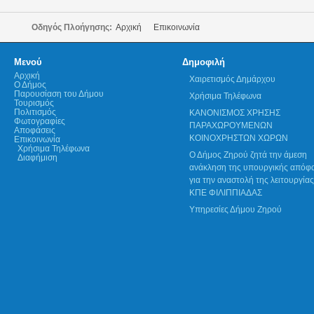
Οδηγός Πλοήγησης:
Αρχική
Επικοινωνία
Μενού
Δημοφιλή
Αρχική
Χαιρετισμός Δημάρχου
Ο Δήμος
Παρουσίαση του Δήμου
Χρήσιμα Τηλέφωνα
Τουρισμός
Πολιτισμός
ΚΑΝΟΝΙΣΜΟΣ ΧΡΗΣΗΣ
Φωτογραφίες
ΠΑΡΑΧΩΡΟΥΜΕΝΩΝ
Αποφάσεις
ΚΟΙΝΟΧΡΗΣΤΩΝ ΧΩΡΩΝ
Επικοινωνία
Χρήσιμα Τηλέφωνα
Ο Δήμος Ζηρού ζητά την άμεση
Διαφήμιση
ανάκληση της υπουργικής απόφ
για την αναστολή της λειτουργίας
ΚΠΕ ΦΙΛΙΠΠΙΑΔΑΣ
Υπηρεσίες Δήμου Ζηρού