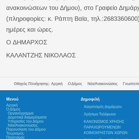
ανακοινώσεων του Δήμου), στο Γραφείο Δημάρ
(πληροφορίες: κ. Ράπτη Βαϊα, τηλ.:2683360600)
ημέρες και ώρες.
Ο ΔΗΜΑΡΧΟΣ
ΚΑΛΑΝΤΖΗΣ ΝΙΚΟΛΑΟΣ
Οδηγός Πλοήγησης:
Αρχική
Ο Δήμος
Νέα/Ανακοινώσεις
Γνωστοπ
Μενού
Δημοφιλή
Αρχική
Χαιρετισμός Δημάρχου
Ο Δήμος
Οργανόγραμμα
Χρήσιμα Τηλέφωνα
Δημοτικά διαμερίσματα
Υπηρεσίες του Δήμου
ΚΑΝΟΝΙΣΜΟΣ ΧΡΗΣΗΣ
Νέα/Ανακοινώσεις
ΠΑΡΑΧΩΡΟΥΜΕΝΩΝ
Παρουσίαση του Δήμου
ΚΟΙΝΟΧΡΗΣΤΩΝ ΧΩΡΩΝ
Τουρισμός
Πολιτισμός