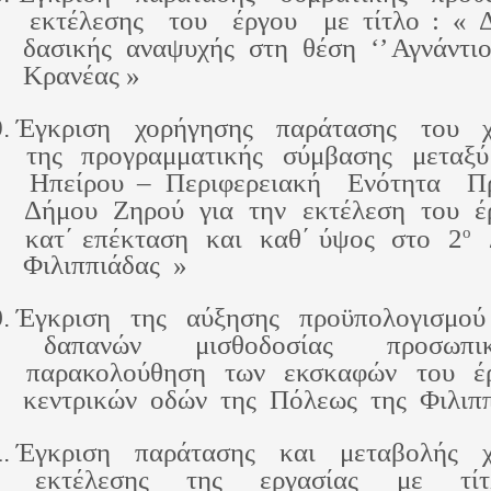
 εκτέλεσης  του  έργου  με τίτλο : « Δ
 δασικής  αναψυχής  στη  θέση  ‘’ Αγνάντιο
 Κρανέας »  
Έγκριση  χορήγησης  παράτασης  του  χ
 της  προγραμματικής  σύμβασης  μεταξύ 
 Ηπείρου – Περιφερειακή  Ενότητα  Πρ
 Δήμου  Ζηρού  για  την  εκτέλεση  του  
ο
 κατ΄ επέκταση  και  καθ΄ ύψος  στο  2
 Φιλιππιάδας  »  
Έγκριση  της  αύξησης  προϋπολογισμού 
 δαπανών  μισθοδοσίας  προσωπι
 παρακολούθηση  των  εκσκαφών  του  έρ
 κεντρικών  οδών  της  Πόλεως  της  Φιλιπ
Έγκριση  παράτασης  και  μεταβολής  χ
 εκτέλεσης  της  εργασίας  με  τί