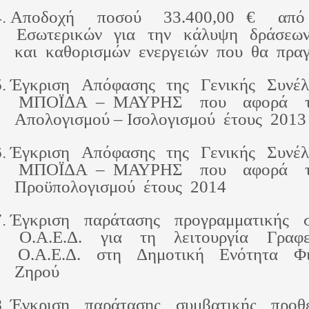
Αποδοχή  ποσού  33.400,00 €  από 
 Εσωτερικών  για  την  κάλυψη  δράσεων
 και  καθορισμών  ενεργειών  που  θα  πρα
Έγκριση  Απόφασης  της  Γενικής  Συνέλ
 ΜΠΟΪΔΑ – ΜΑΥΡΗΣ  που  αφορά  την
 Απολογισμού – Ισολογισμού  έτους  2013
Έγκριση  Απόφασης  της  Γενικής  Συνέλ
 ΜΠΟΪΔΑ – ΜΑΥΡΗΣ  που  αφορά  την
 Προϋπολογισμού  έτους  2014
Έγκριση  παράτασης  προγραμματικής  σ
 Ο.Α.Ε.Δ.  για  τη  λειτουργία  Γραφε
 Ο.Α.Ε.Δ.  στη  Δημοτική  Ενότητα  Φι
 Ζηρού
Έγκριση  παράτασης  συμβατικής  προθε