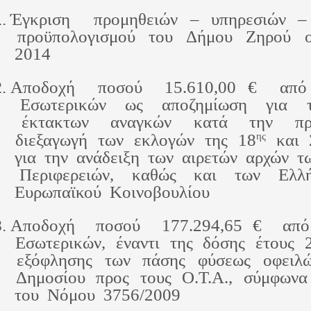
Έγκριση  προμηθειών – υπηρεσιών –
 προϋπολογισμού  του  Δήμου  Ζηρού  οι
 2014
Αποδοχή  ποσού  15.610,00 €  από 
 Εσωτερικών  ως  αποζημίωση  για  τη
 έκτακτων  αναγκών  κατά  την  πρ
ης
 διεξαγωγή  των  εκλογών  της  18
 και 
 για  την  ανάδειξη  των  αιρετών  αρχών  τ
 Περιφερειών,  καθώς  και  των  Ελλή
 Ευρωπαϊκού  Κοινοβουλίου    
Αποδοχή  ποσού  177.294,65 €  από
 Εσωτερικών,  έναντι  της  δόσης  έτους  2
 εξόφλησης  των  πάσης  φύσεως  οφειλώ
 Δημοσίου  προς  τους  Ο.Τ.Α.,  σύμφωνα 
 του  Νόμου  3756/2009