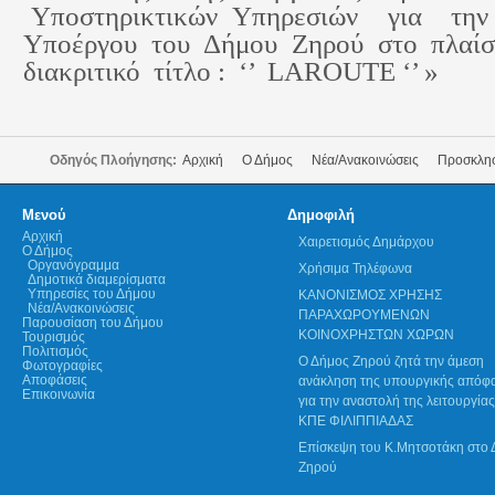
 Υποστηρικτικών Υπηρεσιών  για  την 
 Υποέργου  του  Δήμου  Ζηρού  στο  πλαίσι
 διακριτικό  τίτλο :  ‘’  LAROUTE ‘’ »
Οδηγός Πλοήγησης:
Αρχική
Ο Δήμος
Νέα/Ανακοινώσεις
Προσκλησ
Μενού
Δημοφιλή
Αρχική
Χαιρετισμός Δημάρχου
Ο Δήμος
Οργανόγραμμα
Χρήσιμα Τηλέφωνα
Δημοτικά διαμερίσματα
Υπηρεσίες του Δήμου
ΚΑΝΟΝΙΣΜΟΣ ΧΡΗΣΗΣ
Νέα/Ανακοινώσεις
ΠΑΡΑΧΩΡΟΥΜΕΝΩΝ
Παρουσίαση του Δήμου
ΚΟΙΝΟΧΡΗΣΤΩΝ ΧΩΡΩΝ
Τουρισμός
Πολιτισμός
Ο Δήμος Ζηρού ζητά την άμεση
Φωτογραφίες
Αποφάσεις
ανάκληση της υπουργικής απόφ
Επικοινωνία
για την αναστολή της λειτουργίας
ΚΠΕ ΦΙΛΙΠΠΙΑΔΑΣ
Επίσκεψη του Κ.Μητσοτάκη στο
Ζηρού