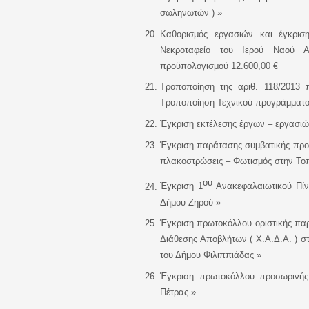
σωληνωτών ) »
Καθορισμός εργασιών και έγκρισ
Νεκροταφείο του Ιερού Ναού Α
προϋπολογισμού 12.600,00 €
Τροποποίηση της αριθ. 118/2013 
Τροποποίηση Τεχνικού προγράμματο
Έγκριση εκτέλεσης έργων – εργασι
Έγκριση παράτασης
συμβατικής προ
πλακοστρώσεις – Φωτισμός στην Το
ου
Έγκριση 1
Ανακεφαλαιωτικού Πίν
Δήμου Ζηρού
»
Έγκριση
πρωτοκόλλου οριστικής πα
Διάθεσης Αποβλήτων ( Χ.Α.Δ.Α. ) σ
του Δήμου Φιλιππιάδας »
Έγκριση
πρωτοκόλλου προσωρινής
Πέτρας »