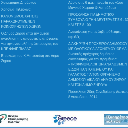
Χαιρετισμός Δημάρχου
Αύριο στις 6 μ.μ. η έναρξη του «1ου
Μαγικού Χωριού Φιλιππιάδας»
Χρήσιμα Τηλέφωνα
ΠΡΟΣΚΛΗΣΗ ΓΙΑ ΔΗΜΟΤΙΚΟ
ΚΑΝΟΝΙΣΜΟΣ ΧΡΗΣΗΣ
ΣΥΜΒΟΥΛΙΟ ΤΗΝ ΔΕΥΤΕΡΑ ΣΤΙΣ 6 : 3
ΠΑΡΑΧΩΡΟΥΜΕΝΩΝ
ΚΑΙ ΣΤΙΣ 8 : 00
ΚΟΙΝΟΧΡΗΣΤΩΝ ΧΩΡΩΝ
Ανακοίνωση για τις ληξιπρόθεσμες
Ο Δήμος Ζηρού ζητά την άμεση
οφειλές
ανάκληση της υπουργικής απόφασης
για την αναστολή της λειτουργίας του
ΔΙΑΚΗΡΥΞΗ ΠΡΟΧΕΙΡΟΥ ΔΗΜΟΣΙΟΥ
ΚΠΕ ΦΙΛΙΠΠΙΑΔΑΣ
ΜΕΙΟΔΟΤΙΚΟΥ ΔΙΑΓΩΝΙΣΜΟΥ. ΘΕΜΑ:
Ανοικτός πρόχειρος δημόσιος
Επίσκεψη του Κ.Μητσοτάκη στο Δήμο
διαγωνισμός για την προμήθεια
Ζηρού
«ΤΡΟΦΙΜΩΝ, ΛΟΙΠΩΝ ΑΝΑΛΩΣΙΜΩΝ
ΕΙΔΩΝ ΠΑΝΤΟΠΩΛΕΙΟΥ ΚΑΙ
ΓΑΛΑΚΤΟΣ ΓΙΑ ΤΟΝ ΟΡΓΑΝΙΣΜΟ
ΔΗΜΟΣΙΟΥ ΔΙΚΑΙΟΥ ΔΗΜΟΥ ΖΗΡΟΥ
ΚΑΙ ΤΟΝ ΔΗΜΟ ΖΗΡΟΥ»
Πρόσκληση 20ης Συνεδρίασης Δευτέρ
8 Δεκεμβριου 2014