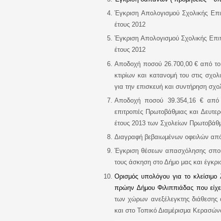
Έγκριση Απολογισμού
Σχολικής Επ
έτους 2012
Έγκριση Απολογισμού
Σχολικής Επι
έτους 2012
Αποδοχή ποσού 26.700,00 € από το
κτιρίων και
κ
ατανομή του στις σχολ
για την επισκευή και συντήρηση σχο
Αποδοχή ποσού 39.354,16 € από 
επιτροπές Πρωτοβάθμιας και Δευτε
έτους 2013 των Σχολείων Πρωτοβάθμ
Διαγραφή βεβαιωμένων οφειλών από 
Έγκριση θέσεων απασχόλησης σπουδ
τους άσκηση στο Δήμο μας και έγκρι
Ορισμός υπολόγου για το κλείσιμο
πρώην Δήμου Φιλιππιάδας που είχε 
των χώρων ανεξέλεγκτης διάθεσης 
και στο Τοπικό Διαμέρισμα Κερασών