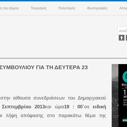
η του Δήμου
Τουρισμός
Πολιτισμός
Φωτογραφίες
Αποφ
ΥΜΒΟΥΛΙΟΥ ΓΙΑ ΤΗ ΔΕΥΤΕΡΑ 23
 στην
αίθουσα συνεδριάσεων του Δημαρχιακού
 Σεπτεμβρίου 2013
και ώρα
19 : 00΄
σε
ειδική
και λήψη απόφασης στο παρακάτω θέμα της