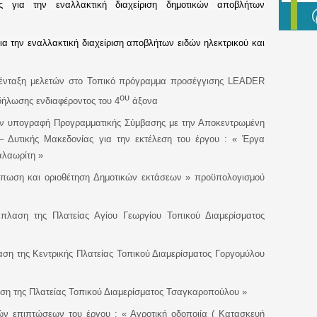
 για την εναλλακτική διαχείριση δημοτικών αποβλήτων
 την εναλλακτική διαχείριση αποβλήτων ειδών ηλεκτρικού και
ένταξη μελετών στο Τοπικό πρόγραμμα προσέγγισης
LEADER
ου
ήλωσης ενδιαφέροντος του 4
άξονα
ην υπογραφή Προγραμματικής Σύμβασης με την Αποκεντρωμένη
 – Δυτικής Μακεδονίας για την εκτέλεση του έργου : « Έργα
αλαωρίτη »
πωση και οριοθέτηση Δημοτικών εκτάσεων
»
προϋπολογισμού
πλαση της Πλατείας Αγίου Γεωργίου Τοπικού Διαμερίσματος
ση της Κεντρικής Πλατείας Τοπικού Διαμερίσματος Γοργομύλου
η της Πλατείας Τοπικού Διαμερίσματος Τσαγκαροπούλου
»
ών επιπτώσεων του έργου : « Αγροτική οδοποιία ( Κατασκευή