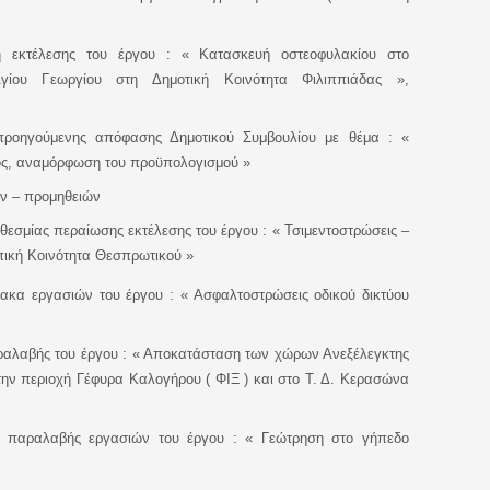
η εκτέλεσης του έργου : «
Κατασκευή οστεοφυλακίου στο
γίου Γεωργίου στη Δημοτική Κοινότητα Φιλιππιάδας »,
προηγούμενης απόφασης Δημοτικού Συμβουλίου με θέμα : «
ς, αναμόρφωση του προϋπολογισμού »
ών – προμηθειών
θεσμίας περαίωσης εκτέλεσης
του έργου : « Τσιμεντοστρώσεις –
πική Κοινότητα Θεσπρωτικού »
ακα εργασιών του έργου : « Ασφαλτοστρώσεις οδικού δικτύου
ραλαβής του έργου : « Αποκατάσταση των χώρων Ανεξέλεγκτης
την περιοχή Γέφυρα Καλογήρου ( ΦΙΞ ) και στο Τ. Δ. Κερασώνα
 παραλαβής εργασιών του έργου : « Γεώτρηση στο γήπεδο