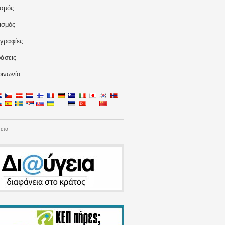
ισμός
ισμός
γραφίες
άσεις
οινωνία
εια