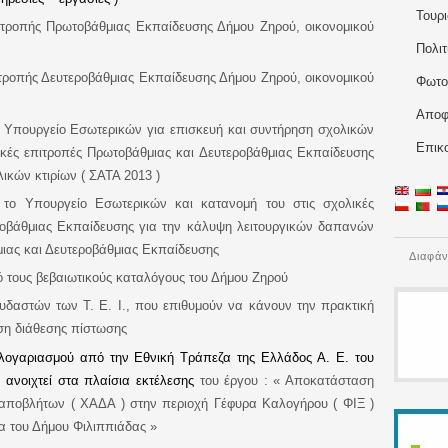
Τουρ
ιτροπής Πρωτοβάθμιας Εκπαίδευσης Δήμου Ζηρού
, οικονομικού
Πολιτ
τροπής Δευτεροβάθμιας Εκπαίδευσης Δήμου Ζηρού
, οικονομικού
Φωτο
Αποφ
 Υπουργείο Εσωτερικών για επισκευή και συντήρηση σχολικών
Επικ
ικές επιτροπές Πρωτοβάθμιας και Δευτεροβάθμιας Εκπαίδευσης
λικών κτιρίων
(
ΣΑΤΑ 2013 )
το Υπουργείο Εσωτερικών και κατανομή του στις σχολικές
ροβάθμιας Εκπαίδευσης για την κάλυψη λειτουργικών δαπανών
ιας και Δευτεροβάθμιας Εκπαίδευσης
Διαφάν
τους βεβαιωτικούς καταλόγους του Δήμου Ζηρού
αστών των Τ. Ε. Ι., που επιθυμούν να κάνουν την πρακτική
ση διάθεσης πίστωσης
 λογαριασμού από την Εθνική Τράπεζα της Ελλάδος Α. Ε. του
ανοιχτεί στα πλαίσια εκτέλεσης
του έργου : « Αποκατάσταση
αποβλήτων ( ΧΑΔΑ ) στην περιοχή Γέφυρα Καλογήρου ( ΦΙΞ )
α του Δήμου Φιλιππιάδας »