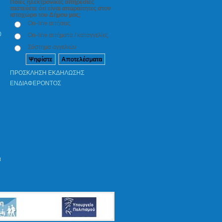
Ποιες ηλεκτρονικές υπηρεσίες
πιστεύετε ότι είναι απαραίτητες στον
ιστοχώρο του Δήμου μας;
On-line αιτήσεις
0
On-line αιτήματα / καταγγελίες
Σύστημα αγγελιών
ΠΡΟΣΚΛΗΣΗ ΕΚΔΗΛΩΣΗΣ
ΕΝΔΙΑΦΕΡΟΝΤΟΣ
α