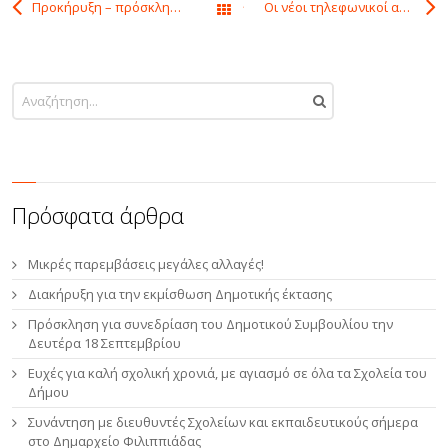
Προκήρυξη – πρόσκληση υποβολής υποψηφιοτήτων για την πλήρωση θέσεων προϊσταμένων Διεύθυνσης
Οι νέοι τηλεφωνικοί αριθμοί του Κ.Ε.Π. Φιλιππιάδας
Όλα τα άρθρα
Πρόσφατα άρθρα
Μικρές παρεμβάσεις μεγάλες αλλαγές!
Διακήρυξη για την εκμίσθωση Δημοτικής έκτασης
Πρόσκληση για συνεδρίαση του Δημοτικού Συμβουλίου την
Δευτέρα 18 Σεπτεμβρίου
Ευχές για καλή σχολική χρονιά, με αγιασμό σε όλα τα Σχολεία του
Δήμου
Συνάντηση με διευθυντές Σχολείων και εκπαιδευτικούς σήμερα
στο Δημαρχείο Φιλιππιάδας