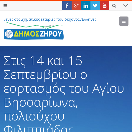
ξενες στοιχηματικες εταιριες που δεχονται Έλληνες
M
Στις 14 και 15
Σεπτεμβρίου ο
εορτασμός του Αγίου
Βησσαρίωνα,
πολιούχου
Φιλιππιάδας