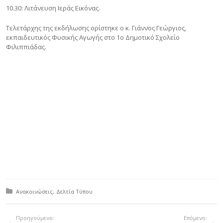
10.30: Λιτάνευση Ιεράς Εικόνας.
Τελετάρχης της εκδήλωσης ορίστηκε ο κ. Γιάννος Γεώργιος,
εκπαιδευτικός Φυσικής Αγωγής στο 1ο Δημοτικό Σχολείο
Φιλιππιάδας.
Δημοσιεύτηκε σε:
Ανακοινώσεις
Δελτία Τύπου
Προηγούμενο:
Επόμενο: