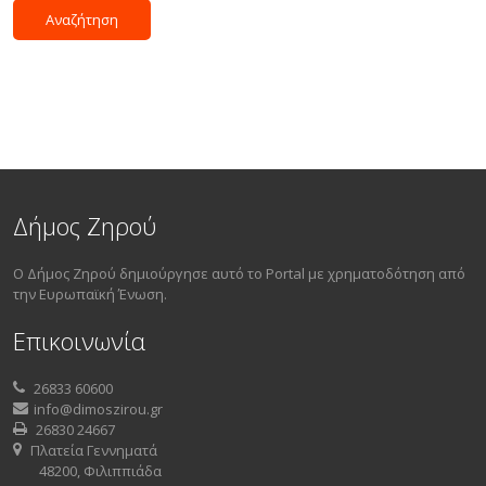
Δήμος Ζηρού
Ο Δήμος Ζηρού δημιούργησε αυτό το Portal με χρηματοδότηση από
την Ευρωπαϊκή Ένωση.
Επικοινωνία
26833 60600
info@dimoszirou.gr
26830 24667
Πλατεία Γεννηματά
48200, Φιλιππιάδα