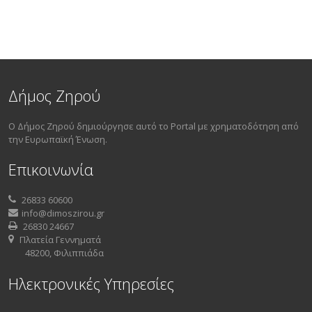
Δήμος Ζηρού
Ο Δήμος Ζηρού δημιούργησε αυτό το Portal με χρηματοδότηση από
την Ευρωπαϊκή Ένωση.
Επικοινωνία
26833 60600
info@dimoszirou.gr
26830 24667
Πλατεία Γεννηματά
48200, Φιλιππιάδα
Ηλεκτρονικές Υπηρεσίες