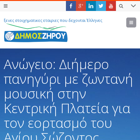
ξενες στοιχηματικες εταιριες που δεχονται Έλληνες
M
Ανώγειο: Διήμερο
πανηγύρι με ζωντανή
μουσική στην
Κεντρική Πλατεία για
τον εορτασμό του
Αγίου Σώζοντος