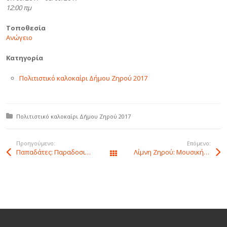
12:00 πμ
Τοποθεσία
Ανώγειο
Κατηγορία
Πολιτιστικό καλοκαίρι Δήμου Ζηρού 2017
Δημοσιεύτηκε σε:
Πολιτιστικό καλοκαίρι Δήμου Ζηρού 2017
Προηγούμενο:
Επόμενο:
Παπαδάτες: Παραδοσιακό πανηγύρι του Αγίου Κοσμά
Λίμνη Ζηρού: Μουσική βραδιά με τον Βαγγέλη Κορακάκη, με διοργανωτή τον σύλλογο “Περί Βιβλίου” Φιλιππιάδας.
Εκδηλώσεις