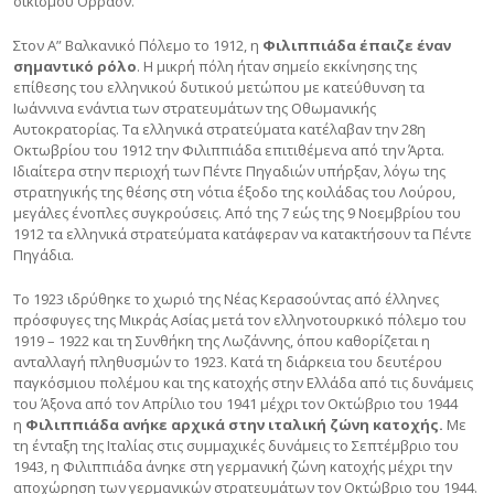
οικισμού Όρραον.
Στον Α” Βαλκανικό Πόλεμο το 1912, η
Φιλιππιάδα έπαιζε έναν
σημαντικό ρόλο
. Η μικρή πόλη ήταν σημείο εκκίνησης της
επίθεσης του ελληνικού δυτικού μετώπου με κατεύθυνση τα
Ιωάννινα ενάντια των στρατευμάτων της Οθωμανικής
Αυτοκρατορίας. Τα ελληνικά στρατεύματα κατέλαβαν την 28η
Οκτωβρίου του 1912 την Φιλιππιάδα επιτιθέμενα από την Άρτα.
Ιδιαίτερα στην περιοχή των Πέντε Πηγαδιών υπήρξαν, λόγω της
στρατηγικής της θέσης στη νότια έξοδο της κοιλάδας του Λούρου,
μεγάλες ένοπλες συγκρούσεις. Από της 7 εώς της 9 Νοεμβρίου του
1912 τα ελληνικά στρατεύματα κατάφεραν να κατακτήσουν τα Πέντε
Πηγάδια.
Το 1923 ιδρύθηκε το χωριό της Νέας Κερασούντας από έλληνες
πρόσφυγες της Μικράς Ασίας μετά τον ελληνοτουρκικό πόλεμο του
1919 – 1922 και τη Συνθήκη της Λωζάννης, όπου καθορίζεται η
ανταλλαγή πληθυσμών το 1923. Κατά τη διάρκεια του δευτέρου
παγκόσμιου πολέμου και της κατοχής στην Ελλάδα από τις δυνάμεις
του Άξονα από τον Απρίλιο του 1941 μέχρι τον Οκτώβριο του 1944
η
Φιλιππιάδα ανήκε αρχικά στην ιταλική ζώνη κατοχής.
Με
τη ένταξη της Ιταλίας στις συμμαχικές δυνάμεις το Σεπτέμβριο του
1943, η Φιλιππιάδα άνηκε στη γερμανική ζώνη κατοχής μέχρι την
αποχώρηση των γερμανικών στρατευμάτων τον Οκτώβριο του 1944.