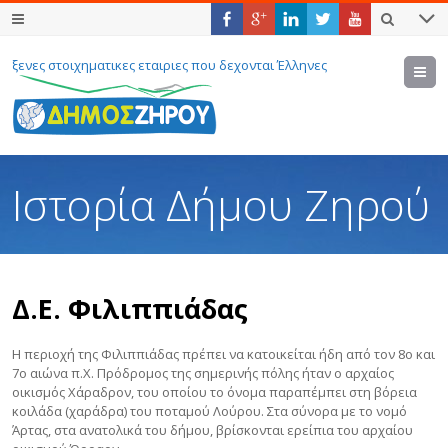
ξενες στοιχηματικες εταιριες που δεχονται Έλληνες
M
Ιστορία Δήμου Ζηρού
Δ.Ε. Φιλιππιάδας
Η περιοχή της Φιλιππιάδας πρέπει να κατοικείται ήδη από τον 8ο και
7ο αιώνα π.Χ. Πρόδρομος της σημερινής πόλης ήταν ο αρχαίος
οικισμός Χάραδρον, του οποίου το όνομα παραπέμπει στη βόρεια
κοιλάδα (χαράδρα) του ποταμού Λούρου. Στα σύνορα με το νομό
Άρτας, στα ανατολικά του δήμου, βρίσκονται ερείπια του αρχαίου