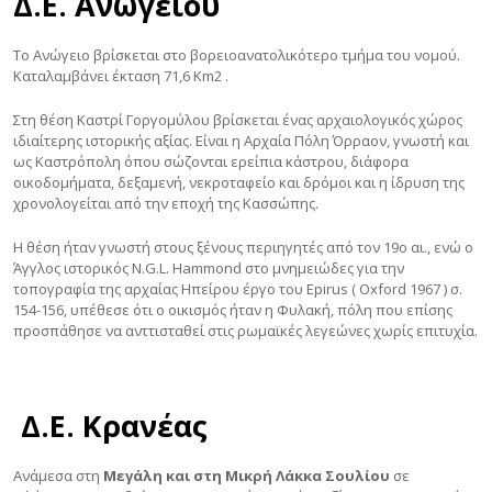
Δ.Ε. Ανωγείου
Το Ανώγειο βρίσκεται στο βορειοανατολικότερο τμήμα του νομού.
Καταλαμβάνει έκταση 71,6 Km2 .
Στη θέση Καστρί Γοργομύλου βρίσκεται ένας αρχαιολογικός χώρος
ιδιαίτερης ιστορικής αξίας. Είναι η Αρχαία Πόλη Όρραον, γνωστή και
ως Καστρόπολη όπου σώζονται ερείπια κάστρου, διάφορα
οικοδομήματα, δεξαμενή, νεκροταφείο και δρόμοι και η ίδρυση της
χρονολογείται από την εποχή της Κασσώπης.
Η θέση ήταν γνωστή στους ξένους περιηγητές από τον 19ο αι., ενώ ο
Άγγλος ιστορικός N.G.L. Hammond στο μνημειώδες για την
τοπογραφία της αρχαίας Ηπείρου έργο του Epirus ( Oxford 1967 ) σ.
154-156, υπέθεσε ότι ο οικισμός ήταν η Φυλακή, πόλη που επίσης
προσπάθησε να ανττισταθεί στις ρωμαϊκές λεγεώνες χωρίς επιτυχία.
Δ.Ε. Κρανέας
Ανάμεσα στη
Μεγάλη και στη Μικρή Λάκκα Σουλίου
σε