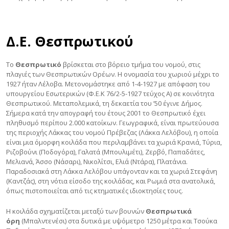
Δ.Ε. Θεσπρωτικού
Το
Θεσπρωτικό
βρίσκεται στο βόρειο τμήμα του νομού, στις
πλαγιές των Θεσπρωτικών Ορέων. Η ονομασία του χωριού μέχρι το
1927 ήταν Λέλοβα. Μετονομάστηκε από 1-4-1927 με απόφαση του
υπουργείου Εσωτερικών (Φ.Ε.Κ 76/2-5-1927 τεύχος Α) σε κοινότητα
Θεσπρωτικού. Μεταπολεμικά, τη δεκαετία του ’50 έγινε Δήμος.
Σήμερα κατά την απογραφή του έτους 2001 το Θεσπρωτικό έχει
πληθυσμό περίπου 2.000 κατοίκων. Γεωγραφικά, είναι πρωτεύουσα
της περιοχής Λάκκας του νομού Πρέβεζας (Λάκκα Λελόβου), η οποία
είναι μια όμορφη κοιλάδα που περιλαμβάνει τα χωριά Κρανιά, Τύρια,
Ριζοβούνι (Ποδογόρα), Γαλατά (Μπουλιμέτι), Ζερβό, Παπαδάτες,
Μελιανά, Άσσο (Νάσαρι), Νικολίτσι, Ελιά (Ντάρα), Πλατάνια.
Παραδοσιακά στη Λάκκα Λελόβου υπάγονταν και τα χωριά Στεφάνη
(Καντζάς), στη νότια είσοδο της κοιλάδας, και Ρωμιά στα ανατολικά,
όπως πιστοποιείται από τις κτηματικές ιδιοκτησίες τους.
Η κοιλάδα σχηματίζεται μεταξύ των βουνών
Θεσπρωτικά
όρη
(Μπαλντενέσι) στα δυτικά με υψόμετρο 1250 μέτρα και Τσούκα