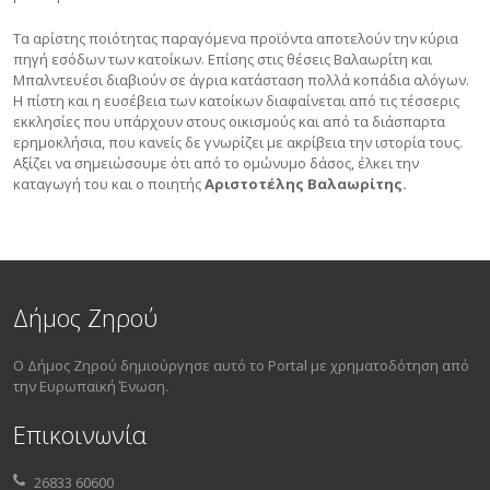
Τα αρίστης ποιότητας παραγόμενα προϊόντα αποτελούν την κύρια
πηγή εσόδων των κατοίκων. Επίσης στις θέσεις Βαλαωρίτη και
Μπαλντευέσι διαβιούν σε άγρια κατάσταση πολλά κοπάδια αλόγων.
Η πίστη και η ευσέβεια των κατοίκων διαφαίνεται από τις τέσσερις
εκκλησίες που υπάρχουν στους οικισμούς και από τα διάσπαρτα
ερημοκλήσια, που κανείς δε γνωρίζει με ακρίβεια την ιστορία τους.
Αξίζει να σημειώσουμε ότι από το ομώνυμο δάσος, έλκει την
καταγωγή του και ο ποιητής
Αριστοτέλης Βαλαωρίτης.
Δήμος Ζηρού
Ο Δήμος Ζηρού δημιούργησε αυτό το Portal με χρηματοδότηση από
την Ευρωπαϊκή Ένωση.
Επικοινωνία
26833 60600