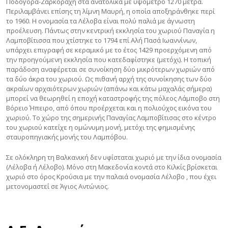
Ποδογόρα-Ζαρκοράχη στα ανατολικά με υψόμετρο 1270 μέτρα.
Περιλαμβάνει επίσης τη λίμνη Μαυρή, η οποία αποξηράνθηκε περί
το 1960. Η ονομασία τα Λέλοβα είναι πολύ παλιά με άγνωστη
προέλευση. Πάντως στην κεντρική εκκλησία του χωριού Παναγία η
Λαμποβίτισσα που χτίστηκε το 1794 επί Αλή Πασά Ιωαννίνων,
υπάρχει επιγραφή σε κεραμικό με το έτος 1429 προερχόμενη από
την προηγούμενη εκκλησία που κατεδαφίστηκε (μετόχι). Η τοπική
παράδοση αναφέρεται σε συνοίκηση δύο μικρότερων χωριών από
τα δύο άκρα του χωριού. Ως πιθανή αρχή της συνοίκησης των δύο
ακραίων αρχαιότερων χωριών (απάνω και κάτω μαχαλάς σήμερα)
μπορεί να θεωρηθεί η εποχή καταστροφής της πόλεος Λάμποβο στη
Βόρειο Ήπειρο, από όπου προέρχεται και η πολιούχος εικόνα του
χωριού. Το χώρο της σημερινής Παναγίας Λαμποβίτισας στο κέντρο
του χωριού κατείχε η ομώνυμη μονή, μετόχι της φημισμένης
σταυροπηγιακής μονής του Λαμπόβου.
Σε ολόκληρη τη Βαλκανική δεν υφίσταται χωριό με την ίδια ονομασία
(Λέλοβα ή Λέλοβο). Μόνο στη Μακεδονία κοντά στο Κιλκίς βρίσκεται
χωριό στο όρος Κρούσια με την παλαιά ονομασία Λέλοβο , που έχει
μετονομαστεί σε Άγιος Αντώνιος.