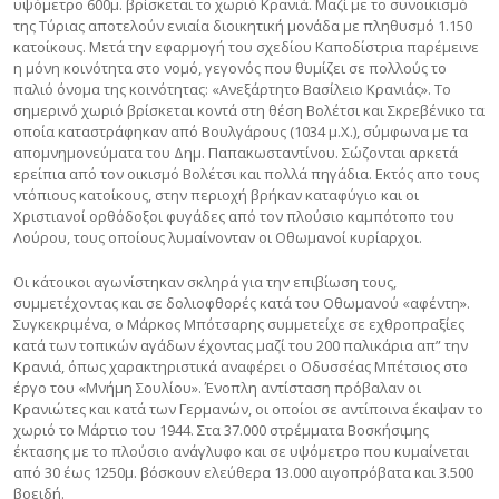
υψόμετρο 600μ. βρίσκεται το χωριό Κρανιά. Μαζί με το συνοικισμό
της Τύριας αποτελούν ενιαία διοικητική μονάδα με πληθυσμό 1.150
κατοίκους. Μετά την εφαρμογή του σχεδίου Καποδίστρια παρέμεινε
η μόνη κοινότητα στο νομό, γεγονός που θυμίζει σε πολλούς το
παλιό όνομα της κοινότητας: «Ανεξάρτητο Βασίλειο Κρανιάς». Το
σημερινό χωριό βρίσκεται κοντά στη θέση Βολέτσι και Σκρεβένικο τα
οποία καταστράφηκαν από Βουλγάρους (1034 μ.Χ.), σύμφωνα με τα
απομνημονεύματα του Δημ. Παπακωσταντίνου. Σώζονται αρκετά
ερείπια από τον οικισμό Βολέτσι και πολλά πηγάδια. Εκτός απο τους
ντόπιους κατοίκους, στην περιοχή βρήκαν καταφύγιο και οι
Χριστιανοί ορθόδοξοι φυγάδες από τον πλούσιο καμπότοπο του
Λούρου, τους οποίους λυμαίνονταν οι Οθωμανοί κυρίαρχοι.
Οι κάτοικοι αγωνίστηκαν σκληρά για την επιβίωση τους,
συμμετέχοντας και σε δολιοφθορές κατά του Οθωμανού «αφέντη».
Συγκεκριμένα, ο Μάρκος Μπότσαρης συμμετείχε σε εχθροπραξίες
κατά των τοπικών αγάδων έχοντας μαζί του 200 παλικάρια απ” την
Κρανιά, όπως χαρακτηριστικά αναφέρει ο Οδυσσέας Μπέτσιος στο
έργο του «Μνήμη Σουλίου». Ένοπλη αντίσταση πρόβαλαν οι
Κρανιώτες και κατά των Γερμανών, οι οποίοι σε αντίποινα έκαψαν το
χωριό το Μάρτιο του 1944. Στα 37.000 στρέμματα Βοσκήσιμης
έκτασης με το πλούσιο ανάγλυφο και σε υψόμετρο που κυμαίνεται
από 30 έως 1250μ. βόσκουν ελεύθερα 13.000 αιγοπρόβατα και 3.500
βοειδή.