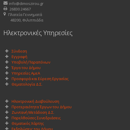
info@dimoszirou.gr
26830 24667
Πλατεία Γεννηματά
48200, Φιλιππιάδα
Ηλεκτρονικές Υπηρεσίες
Σύνδεση
Εγγραφή
Υποβολή Παραπόνων
Έργα του Δήμου
Υπηρεσίες ΑμεΑ
Προσφορά και Εύρεση Εργασίας
Θεματολογία Δ.Σ.
Ηλεκτρονική Διαβούλευση
Προτεραιότητα Έργων του Δήμου
Ζωντανή Μετάδοση Δ.Σ.
Παρελθούσες Συνεδριάσεις
Θεματικός Χάρτης
Εκδηλώσεις του Δήμου