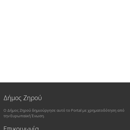
Δήμος Ζηρού
Ο Δήμος Ζηρού δημιούργησε αυτό το Portal με χρηματοδότηση από
την Ευρωπαϊκή Ένωση.
Επικοινωνία