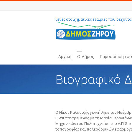
ξενες στοιχηματικες εταιριες που δεχοντα
Αρχική
Ο Δήμος
Παρουσίαση το
Βιογραφικό 
You are here:
Ο Νίκος Καλαντζής γεννήθηκε τον Νοέμβρι
Είναι παντρεμένος με τη Μαρία Γερογιάνν
Μηχανικών του Πολυτεχνείου του Α.Π.Θ. κα
τοπογραφίας και πολεοδομικών εφαρμογ