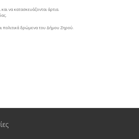
και να κατασκευάζονται άρτια.
δας.
αι πολιτικά δρώμενα του Δήμου Ζηρού.
ίες