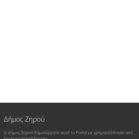
Δήμος Ζηρού
Ο Δήμος Ζηρού δημιούργησε αυτό το Portal με χρηματοδότηση από
την Ευρωπαϊκή Ένωση.